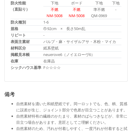
防火性能
下地
ボード
下地
下地
（直貼り）
不燃
不燃
準不燃
-
NM-5008
NM-5008
QM-0969
防火種別
1-6
規格
巾92cm × 長さ50m乱
リピート
-
表面主素材
パルプ・麻・サイザルアサ・木粉・マイカ
材料区分
紙系壁紙
掲載見本帳
neuerove6（ノイエローヴ6）
在庫
在庫品
シックハウス基準
F☆☆☆☆
備考
自然素材を漉いた和紙壁紙です。同一ロットでも、色、柄、質感
に誤差が生じ、ジョイント部分で色差が目立つことがあります。
自然素材特有の繊維のかたまり、素材のばらつきなどが、非常に
目立つ場合があります。意匠としてご理解ください。
自然素材のため、汚れが付着しやすく、一度汚れが付着すると拭